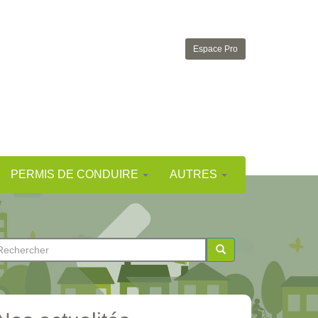
Espace Pro
PERMIS DE CONDUIRE
AUTRES
ormulaire
e
chercher
echerche