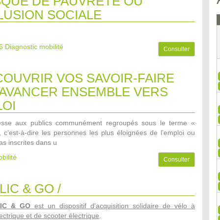
SQUE DE PAUVRETE OU
LUSION SOCIALE
6
Diagnostic mobilité
Consulter
OUVRIR VOS SAVOIR-FAIRE
AVANCER ENSEMBLE VERS
LOI
dresse aux publics communément regroupés sous le terme «
», c’est-à-dire les personnes les plus éloignées de l’emploi ou
as inscrites dans u
bilité
Consulter
LIC & GO /
LIC & GO
est un dispositif d'acquisition solidaire de vélo à
ectrique et de scooter électrique
.