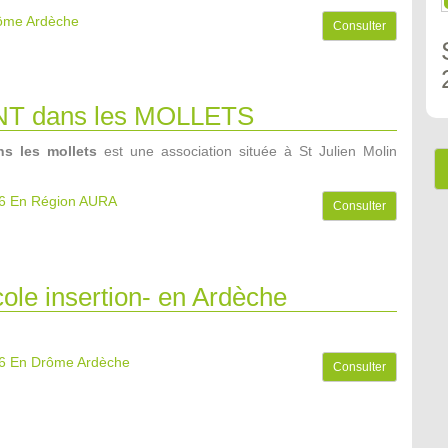
rôme Ardèche
Consulter
NT dans les MOLLETS
s les mollets
est une association située à St Julien Molin
6
En Région AURA
Consulter
ole insertion- en Ardèche
6
En Drôme Ardèche
Consulter