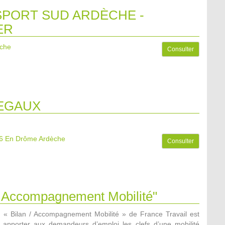
PORT SUD ARDÈCHE -
ER
èche
Consulter
EGAUX
6
En Drôme Ardèche
Consulter
 / Accompagnement Mobilité"
n « Bilan / Accompagnement Mobilité » de France Travail est
apporter aux demandeurs d’emploi les clefs d’une mobilité