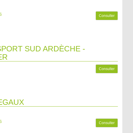
6
Consulter
PORT SUD ARDÈCHE -
ER
Consulter
EGAUX
6
Consulter