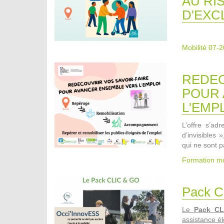
AU RI
D'EXC
Mobilité 07-2
REDEC
POUR 
L'EMP
L’offre s’a
d’invisibles 
qui ne sont p
Formation mo
Pack C
Le
Pack C
assistance él