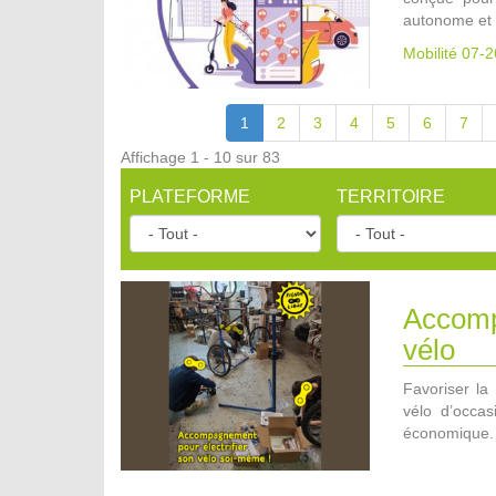
autonome et 
Mobilité 07-2
1
2
3
4
5
6
7
Affichage 1 - 10 sur 83
PLATEFORME
TERRITOIRE
Accompa
vélo
Favoriser la 
vélo d’occa
économique.