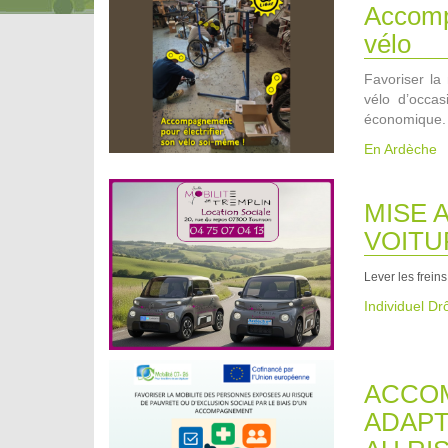
Accompa
vélo
Favoriser la 
vélo d’occa
économique.
En Ardèche
MISE 
VOITU
Lever les freins
Individuel D
ACCOM
ADAPT