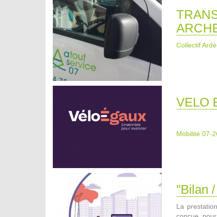
TRANS
ARCH
Collectif Ard
VELO 
Mobilité 07-2
"Bilan
La prestatio
conçue pour 