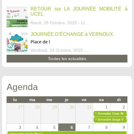
RETOUR sur LA JOURNÉE MOBILITÉ à
UCEL
Mardi, 28 Octobre, 2025 - 11:46
JOURNÉE D'ÉCHANGE à VERNOUX
Place de l
Vendredi, 24 Octobre, 2025 - 13:07
Toutes les actualités
Agenda
lu
ma
me
je
ve
sa
di
27
28
29
30
31
1
2
«
»
Grenoble Code Blanc
«
»
Grenoble Stage Vélo Déb
3
4
5
6
7
8
9
«
»
Grenoble Code Blanc