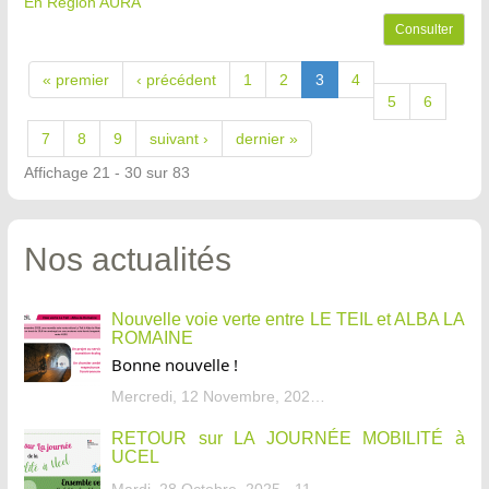
En Région AURA
Consulter
« premier
‹ précédent
1
2
3
4
5
6
7
8
9
suivant ›
dernier »
Affichage 21 - 30 sur 83
Nos actualités
Nouvelle voie verte entre LE TEIL et ALBA LA
ROMAINE
Bonne nouvelle !
Mercredi, 12 Novembre, 2025 - 13:34
RETOUR sur LA JOURNÉE MOBILITÉ à
UCEL