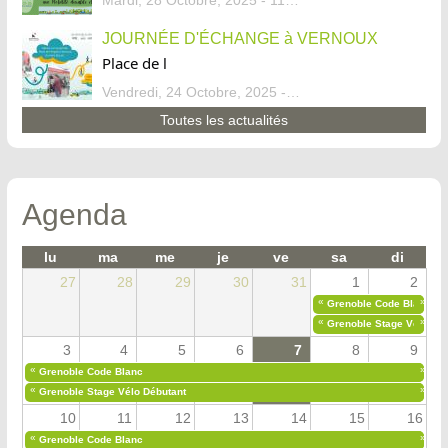
Mardi, 28 Octobre, 2025 - 11:46
JOURNÉE D'ÉCHANGE à VERNOUX
Place de l
Vendredi, 24 Octobre, 2025 - 13:07
Toutes les actualités
Agenda
lu
ma
me
je
ve
sa
di
27
28
29
30
31
1
2
«
»
Grenoble Code Blanc
«
»
Grenoble Stage Vélo Déb
3
4
5
6
7
8
9
«
»
Grenoble Code Blanc
«
»
Grenoble Stage Vélo Débutant
10
11
12
13
14
15
16
«
»
Grenoble Code Blanc