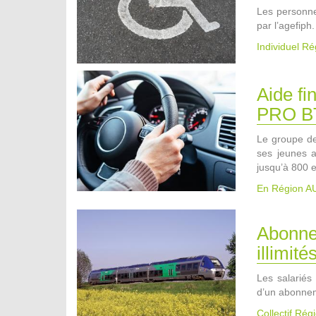
Les personne
par l’agefiph.
Individuel R
Aide fi
PRO B
Le groupe de
ses jeunes a
jusqu’à 800 
En Région 
Abonne
illimité
Les salariés 
d’un abonne
Collectif Ré