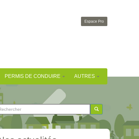
Espace Pro
PERMIS DE CONDUIRE
AUTRES
ormulaire
e
chercher
echerche