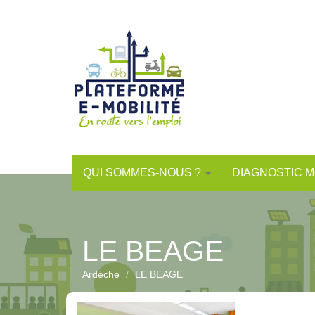
Aller
au
contenu
principal
QUI SOMMES-NOUS ?
DIAGNOSTIC M
LE BEAGE
Ardèche
LE BEAGE