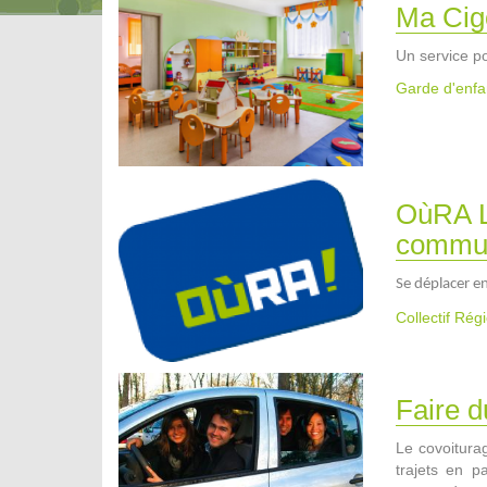
Ma Cig
Un service p
Garde d'enfa
OùRA L
commun
Se déplacer e
Collectif Ré
Faire d
Le covoiturag
trajets en 