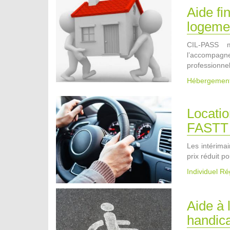
Aide fi
logemen
CIL-PASS m
l’accompagn
professionnel
Hébergemen
Locatio
FASTT
Les intérima
prix réduit p
Individuel R
Aide à 
handic