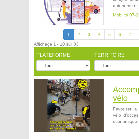
autonome et 
Mobilité 07-2
1
2
3
4
5
6
7
Affichage 1 - 10 sur 83
PLATEFORME
TERRITOIRE
Accompa
vélo
Favoriser la 
vélo d’occa
économique.