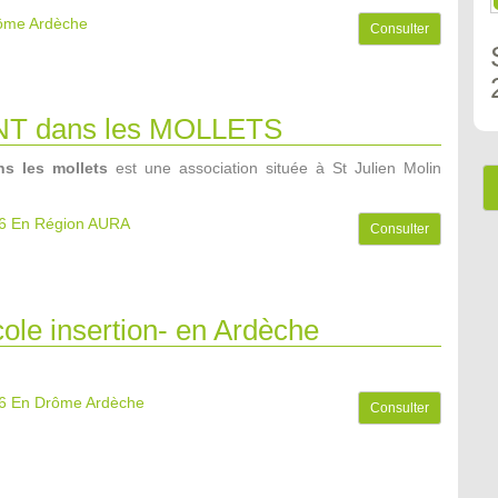
rôme Ardèche
Consulter
NT dans les MOLLETS
s les mollets
est une association située à St Julien Molin
6
En Région AURA
Consulter
ole insertion- en Ardèche
6
En Drôme Ardèche
Consulter