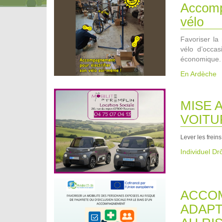
Accompa
vélo
Favoriser la 
vélo d’occa
économique.
En Ardèche
MISE 
VOITU
Lever les freins
Individuel D
ACCOM
ADAPT