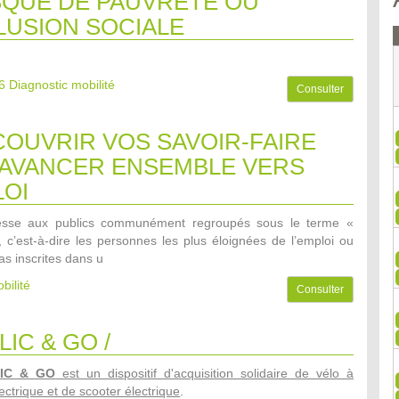
SQUE DE PAUVRETE OU
LUSION SOCIALE
6
Diagnostic mobilité
Consulter
OUVRIR VOS SAVOIR-FAIRE
AVANCER ENSEMBLE VERS
LOI
dresse aux publics communément regroupés sous le terme «
», c’est-à-dire les personnes les plus éloignées de l’emploi ou
as inscrites dans u
bilité
Consulter
LIC & GO /
LIC & GO
est un dispositif d'acquisition solidaire de vélo à
ectrique et de scooter électrique
.