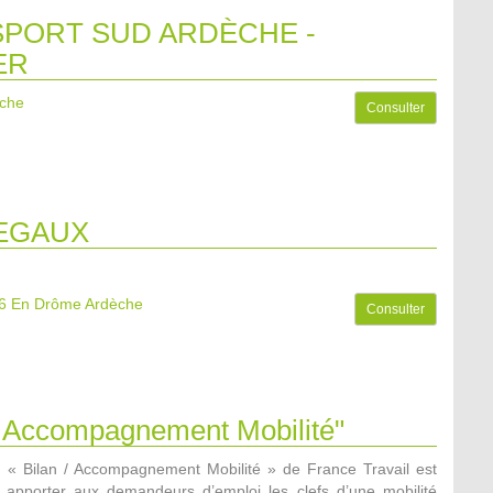
PORT SUD ARDÈCHE -
ER
èche
Consulter
EGAUX
6
En Drôme Ardèche
Consulter
 / Accompagnement Mobilité"
n « Bilan / Accompagnement Mobilité » de France Travail est
apporter aux demandeurs d’emploi les clefs d’une mobilité