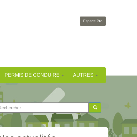
Espace Pro
PERMIS DE CONDUIRE
AUTRES
ormulaire
e
chercher
echerche