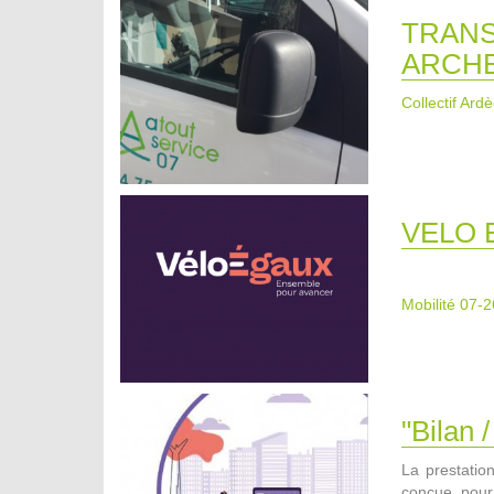
TRANS
ARCH
Collectif Ard
VELO 
Mobilité 07-2
"Bilan
La prestatio
conçue pour 