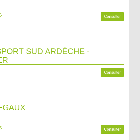
6
Consulter
PORT SUD ARDÈCHE -
ER
Consulter
EGAUX
6
Consulter