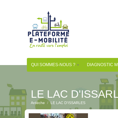
Aller
au
contenu
principal
QUI SOMMES-NOUS ?
DIAGNOSTIC M
LE LAC D'ISSAR
Ardèche
LE LAC D'ISSARLES