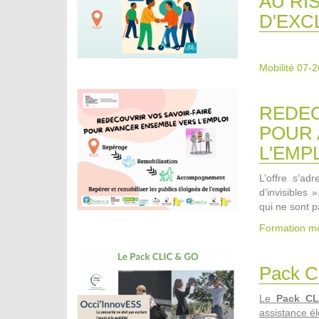
AU RI
D'EXC
Mobilité 07-2
REDEC
POUR 
L'EMP
L’offre s’a
d’invisibles 
qui ne sont p
Formation mo
Pack C
Le
Pack C
assistance él