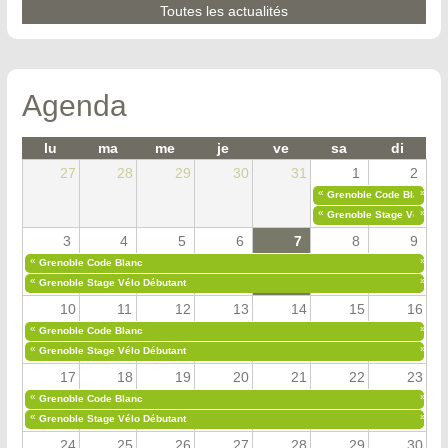
Toutes les actualités
Agenda
lu
ma
me
je
ve
sa
di
27
28
29
30
31
1
2
«
»
Grenoble Code Blanc
«
»
Grenoble Stage Vélo Déb
3
4
5
6
7
8
9
«
»
Grenoble Code Blanc
«
»
Grenoble Stage Vélo Débutant
10
11
12
13
14
15
16
«
»
Grenoble Code Blanc
«
»
Grenoble Stage Vélo Débutant
17
18
19
20
21
22
23
«
»
Grenoble Code Blanc
«
»
Grenoble Stage Vélo Débutant
24
25
26
27
28
29
30