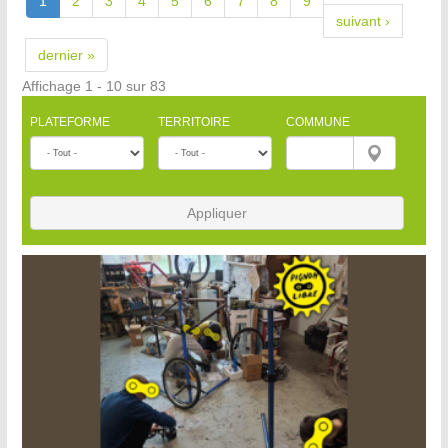
1
2
3
4
5
6
7
8
9
suivant ›
dernier »
Affichage 1 - 10 sur 83
PLATEFORME
TERRITOIRE
COMMUNE
Appliquer