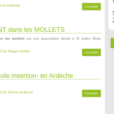
rôme Ardèche
Consulter
NT dans les MOLLETS
s les mollets
est une association située à St Julien Molin
6
En Région AURA
Consulter
ole insertion- en Ardèche
6
En Drôme Ardèche
Consulter