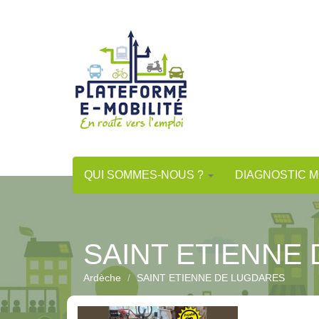
Aller
au
contenu
principal
QUI SOMMES-NOUS ?
DIAGNOSTIC M
SAINT ETIENNE
Ardèche
SAINT ETIENNE DE LUGDARES