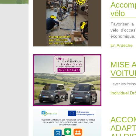
Accompa
vélo
Favoriser la 
vélo d’occa
économique.
En Ardèche
MISE 
VOITU
Lever les freins
Individuel D
ACCOM
ADAPT