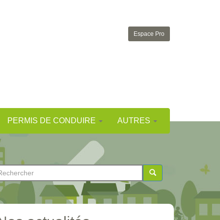
Espace Pro
PERMIS DE CONDUIRE
AUTRES
ormulaire
e
chercher
echerche