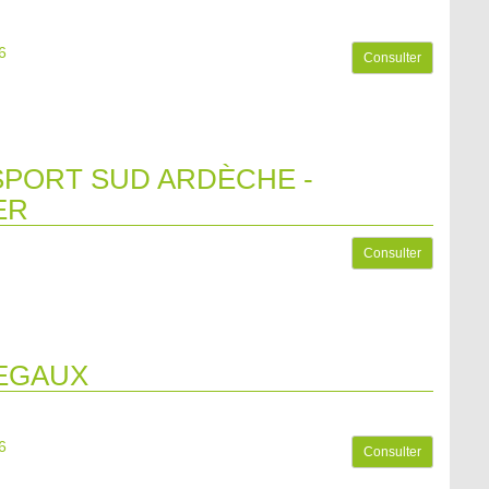
6
Consulter
PORT SUD ARDÈCHE -
ER
Consulter
EGAUX
6
Consulter