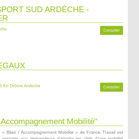
PORT SUD ARDÈCHE -
ER
èche
Consulter
EGAUX
6
En Drôme Ardèche
Consulter
 / Accompagnement Mobilité"
n « Bilan / Accompagnement Mobilité » de France Travail est
apporter aux demandeurs d’emploi les clefs d’une mobilité