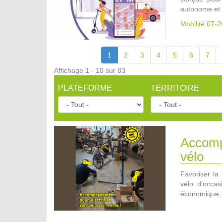
autonome et 
Mobilité 07-2
1
2
3
4
5
6
7
Affichage 1 - 10 sur 83
PLATEFORME
TERRITOIRE
Accompa
vélo
Favoriser la 
vélo d’occa
économique.