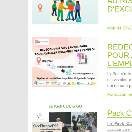
AU RI
D'EXC
Mobilité 07-2
REDEC
POUR 
L'EMP
L’offre s’a
d’invisibles 
qui ne sont p
Formation mo
Pack C
Le
Pack C
assistance él