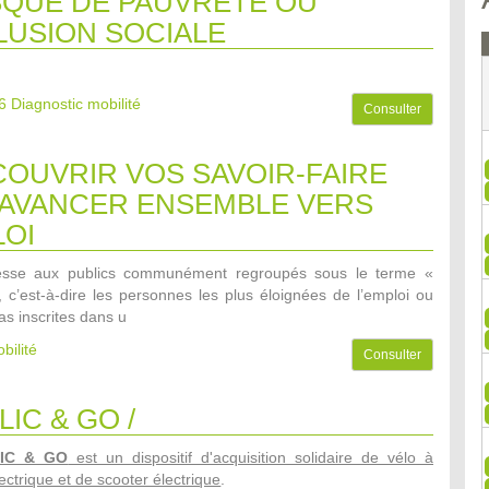
SQUE DE PAUVRETE OU
LUSION SOCIALE
6
Diagnostic mobilité
Consulter
OUVRIR VOS SAVOIR-FAIRE
AVANCER ENSEMBLE VERS
LOI
dresse aux publics communément regroupés sous le terme «
», c’est-à-dire les personnes les plus éloignées de l’emploi ou
as inscrites dans u
bilité
Consulter
LIC & GO /
LIC & GO
est un dispositif d'acquisition solidaire de vélo à
ectrique et de scooter électrique
.