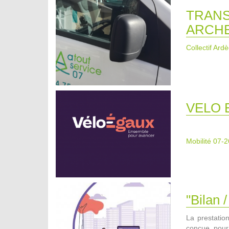
TRANS
ARCH
Collectif Ard
VELO 
Mobilité 07-2
"Bilan
La prestatio
conçue pour 