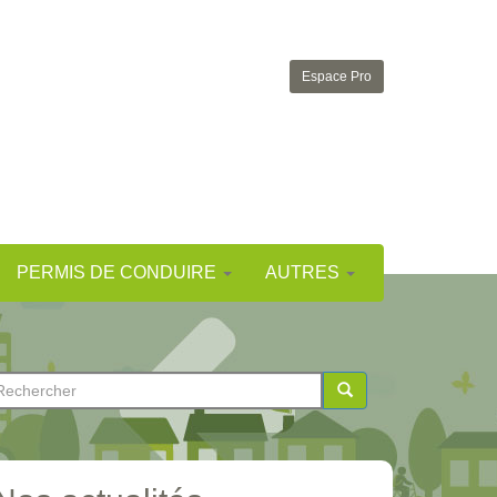
Espace Pro
PERMIS DE CONDUIRE
AUTRES
ormulaire
e
chercher
echerche