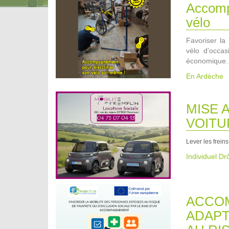
Accompa
vélo
Favoriser la 
vélo d’occa
économique.
En Ardèche
MISE 
VOITU
Lever les freins
Individuel D
ACCOM
ADAPT