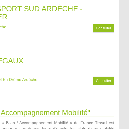
PORT SUD ARDÈCHE -
ER
èche
Consulter
EGAUX
6
En Drôme Ardèche
Consulter
 / Accompagnement Mobilité"
n « Bilan / Accompagnement Mobilité » de France Travail est
apporter aux demandeurs d’emploi les clefs d’une mobilité