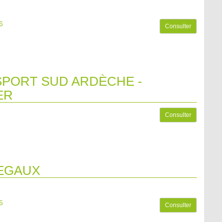
6
Consulter
PORT SUD ARDÈCHE -
ER
Consulter
EGAUX
6
Consulter