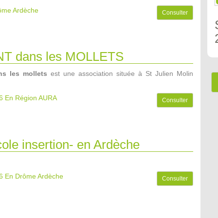
rôme Ardèche
Consulter
NT dans les MOLLETS
s les mollets
est une association située à St Julien Molin
6
En Région AURA
Consulter
ole insertion- en Ardèche
6
En Drôme Ardèche
Consulter