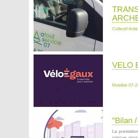
TRANS
ARCH
Collectif Ard
VELO 
Mobilité 07-2
"Bilan
La prestatio
conçue pour 