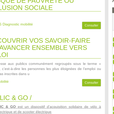
SQUE DE PAUVRETE OU
LUSION SOCIALE
6
Diagnostic mobilité
Consulter
OUVRIR VOS SAVOIR-FAIRE
AVANCER ENSEMBLE VERS
LOI
dresse aux publics communément regroupés sous le terme «
», c’est-à-dire les personnes les plus éloignées de l’emploi ou
as inscrites dans u
bilité
Consulter
LIC & GO /
LIC & GO
est un dispositif d'acquisition solidaire de vélo à
ectrique et de scooter électrique
.