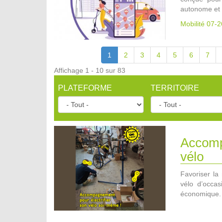
autonome et 
Mobilité 07-2
1
2
3
4
5
6
7
Affichage 1 - 10 sur 83
PLATEFORME
TERRITOIRE
Accompa
vélo
Favoriser la 
vélo d’occa
économique.