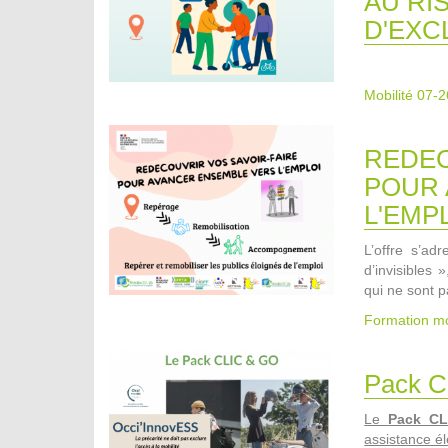
AU RI
D'EXC
Mobilité 07-2
REDEC
POUR 
L'EMP
L’offre s’a
d’invisibles 
qui ne sont p
Formation mo
Pack C
Le
Pack C
assistance él