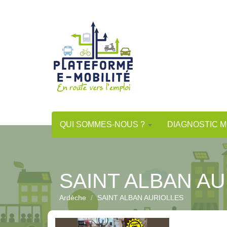
Aller
au
contenu
principal
QUI SOMMES-NOUS ?
DIAGNOSTIC M
SAINT ALBAN A
Ardèche
SAINT ALBAN AURIOLLES