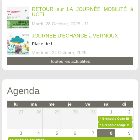
RETOUR sur LA JOURNÉE MOBILITÉ à
UCEL
Mardi, 28 Octobre, 2025 - 11:46
JOURNÉE D'ÉCHANGE à VERNOUX
Place de l
Vendredi, 24 Octobre, 2025 - 13:07
Toutes les actualités
Agenda
lu
ma
me
je
ve
sa
di
27
28
29
30
31
1
2
«
»
Grenoble Code Blanc
«
»
Grenoble Stage Vélo Déb
3
4
5
6
7
8
9
«
»
Grenoble Code Blanc