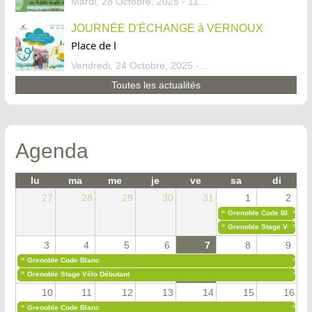
Mardi, 28 Octobre, 2025 - 11:46
JOURNÉE D'ÉCHANGE à VERNOUX
Place de l
Vendredi, 24 Octobre, 2025 - 13:07
Toutes les actualités
Agenda
lu
ma
me
je
ve
sa
di
27
28
29
30
31
1
2
«
»
Grenoble Code Blanc
«
»
Grenoble Stage Vélo Déb
3
4
5
6
7
8
9
«
»
Grenoble Code Blanc
«
»
Grenoble Stage Vélo Débutant
10
11
12
13
14
15
16
«
»
Grenoble Code Blanc