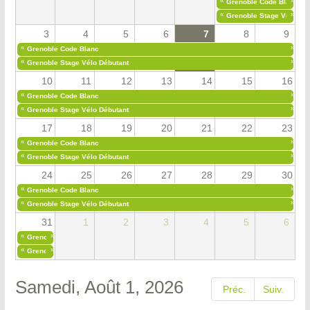
«
»
Grenoble Code Blanc
«
»
Grenoble Stage Vélo Déb
3
4
5
6
7
8
9
«
»
Grenoble Code Blanc
«
»
Grenoble Stage Vélo Débutant
10
11
12
13
14
15
16
«
»
Grenoble Code Blanc
«
»
Grenoble Stage Vélo Débutant
17
18
19
20
21
22
23
«
»
Grenoble Code Blanc
«
»
Grenoble Stage Vélo Débutant
24
25
26
27
28
29
30
«
»
Grenoble Code Blanc
«
»
Grenoble Stage Vélo Débutant
31
1
2
3
4
5
6
«
»
Grenoble Code Blanc
«
»
Grenoble Stage Vélo Débutant
Samedi, Août 1, 2026
Préc.
Suiv.