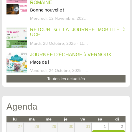
ROMAINE
Bonne nouvelle !
Mercredi, 12 Novembre, 2025 - 13:34
RETOUR sur LA JOURNÉE MOBILITÉ à
UCEL
Mardi, 28 Octobre, 2025 - 11:46
JOURNÉE D'ÉCHANGE à VERNOUX
Place de l
Vendredi, 24 Octobre, 2025 - 13:07
Toutes les actualités
Agenda
lu
ma
me
je
ve
sa
di
27
28
29
30
31
1
2