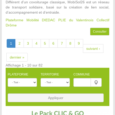
Différent d’un covoiturage classique, MobiSol26 est un réseau
de transport solidaire, basé sur la création de lien social,
d’accompagnement et d’entraide.
Plateforme Mobilité DIEDAC PLIE du Valentinois
Collectif
Drôme
Consulter
1
2
3
4
5
6
7
8
9
suivant ›
dernier »
Affichage 1 - 10 sur 82
PLATEFORME
TERRITOIRE
COMMUNE
Appliquer