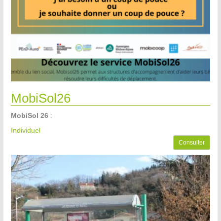
MobiSol26
MobiSol 26
:
Individuel
Consulter