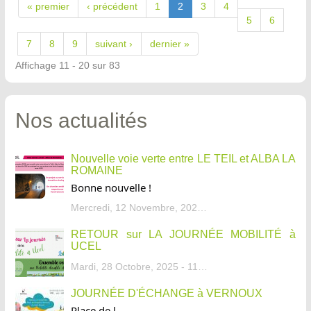
« premier
‹ précédent
1
2
3
4
5
6
7
8
9
suivant ›
dernier »
Affichage 11 - 20 sur 83
Nos actualités
Nouvelle voie verte entre LE TEIL et ALBA LA
ROMAINE
Bonne nouvelle !
Mercredi, 12 Novembre, 2025 - 13:34
RETOUR sur LA JOURNÉE MOBILITÉ à
UCEL
Mardi, 28 Octobre, 2025 - 11:46
JOURNÉE D'ÉCHANGE à VERNOUX
Place de l