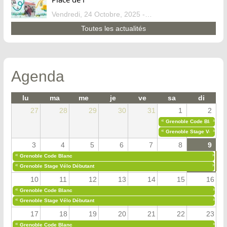
Vendredi, 24 Octobre, 2025 - 13:07
Toutes les actualités
Agenda
lu
ma
me
je
ve
sa
di
27
28
29
30
31
1
2
«
»
Grenoble Code Blanc
«
»
Grenoble Stage Vélo Déb
3
4
5
6
7
8
9
«
»
Grenoble Code Blanc
«
»
Grenoble Stage Vélo Débutant
10
11
12
13
14
15
16
«
»
Grenoble Code Blanc
«
»
Grenoble Stage Vélo Débutant
17
18
19
20
21
22
23
«
»
Grenoble Code Blanc