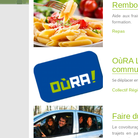
Rembou
Aide aux frai
formation.
Repas
OùRA L
commun
Se déplacer e
Collectif Ré
Faire d
Le covoiturag
trajets en 