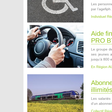
Les personne
par l’agefiph.
Individuel R
Aide fi
PRO B
Le groupe de
ses jeunes a
jusqu’à 800 
En Région 
Abonne
illimité
Les salariés 
d’un abonne
Collectif Ré