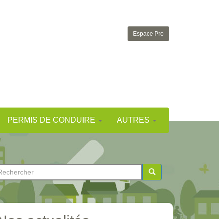
Espace Pro
PERMIS DE CONDUIRE
AUTRES
ormulaire
e
chercher
echerche