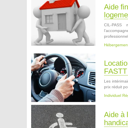
Aide fi
logemen
CIL-PASS m
l’accompagn
professionnel
Hébergemen
Locatio
FASTT
Les intérima
prix réduit p
Individuel R
Aide à 
handic