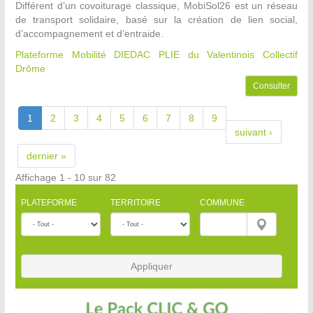
Différent d’un covoiturage classique, MobiSol26 est un réseau
de transport solidaire, basé sur la création de lien social,
d’accompagnement et d’entraide.
Plateforme Mobilité DIEDAC PLIE du Valentinois
Collectif
Drôme
Consulter
1
2
3
4
5
6
7
8
9
suivant ›
dernier »
Affichage 1 - 10 sur 82
PLATEFORME
TERRITOIRE
COMMUNE
Appliquer