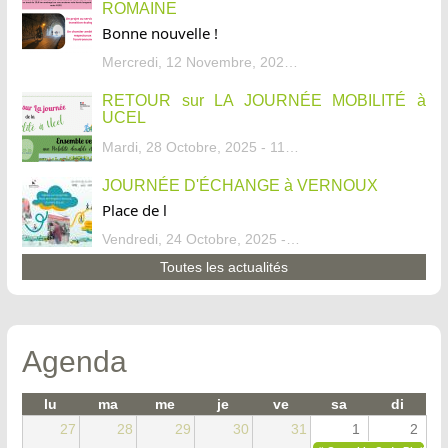
ROMAINE
Bonne nouvelle !
Mercredi, 12 Novembre, 2025 - 13:34
RETOUR sur LA JOURNÉE MOBILITÉ à
UCEL
Mardi, 28 Octobre, 2025 - 11:46
JOURNÉE D'ÉCHANGE à VERNOUX
Place de l
Vendredi, 24 Octobre, 2025 - 13:07
Toutes les actualités
Agenda
lu
ma
me
je
ve
sa
di
27
28
29
30
31
1
2