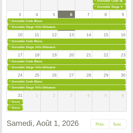
«
»
Grenoble Code Blanc
«
»
Grenoble Stage Vélo Déb
3
4
5
6
7
8
9
«
»
Grenoble Code Blanc
«
»
Grenoble Stage Vélo Débutant
10
11
12
13
14
15
16
«
»
Grenoble Code Blanc
«
»
Grenoble Stage Vélo Débutant
17
18
19
20
21
22
23
«
»
Grenoble Code Blanc
«
»
Grenoble Stage Vélo Débutant
24
25
26
27
28
29
30
«
»
Grenoble Code Blanc
«
»
Grenoble Stage Vélo Débutant
31
1
2
3
4
5
6
«
»
Grenoble Code Blanc
«
»
Grenoble Stage Vélo Débutant
Samedi, Août 1, 2026
Préc.
Suiv.