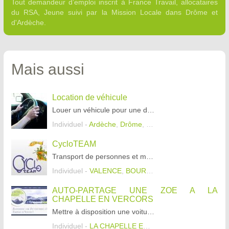
Tout demandeur d’emploi inscrit à France Travail, allocataires
du RSA, Jeune suivi par la Mission Locale dans Drôme et
d'Ardèche.
Mais aussi
Location de véhicule
Louer un véhicule pour une durée plus ou moins longue.
Individuel -
Ardèche
,
Drôme
,
Isère
CycloTEAM
Transport de personnes et marchandises au moyen de cyclopousse.
Individuel -
VALENCE
,
BOURG LES VALENCE
,
GUILH
AUTO-PARTAGE UNE ZOE A LA
CHAPELLE EN VERCORS
Mettre à disposition une voiture de type Renault ZOE en auto-partage au départ de la Chapelle en Vercors.
Individuel -
LA CHAPELLE EN VERCORS