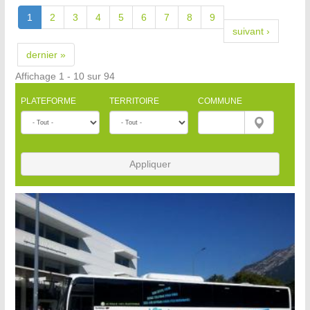
1
2
3
4
5
6
7
8
9
suivant ›
dernier »
Affichage 1 - 10 sur 94
PLATEFORME
TERRITOIRE
COMMUNE
Appliquer