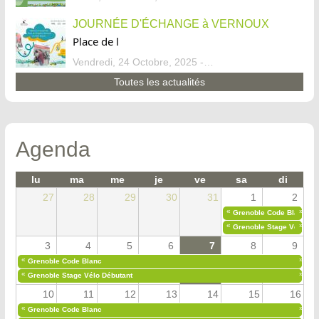
JOURNÉE D'ÉCHANGE à VERNOUX
Place de l
Vendredi, 24 Octobre, 2025 - 13:07
Toutes les actualités
Agenda
lu
ma
me
je
ve
sa
di
27
28
29
30
31
1
2
«
»
Grenoble Code Blanc
«
»
Grenoble Stage Vélo Déb
3
4
5
6
7
8
9
«
»
Grenoble Code Blanc
«
»
Grenoble Stage Vélo Débutant
10
11
12
13
14
15
16
«
»
Grenoble Code Blanc