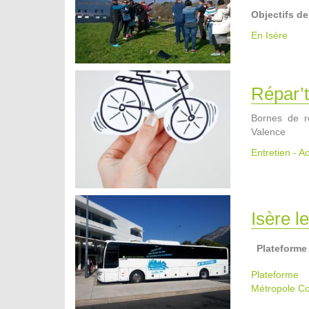
Objectifs de
En Isère
Répar’t
Bornes de ré
Valence
Entretien - A
Isère l
Plateforme
Plateform
Métropole
Co