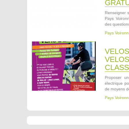
GRATU
Renseigner s
Pays Voironn
des questions
Pays Voironn
VELOS
VELOS
CLASS
Proposer une
électrique p
de moyens de
Pays Voironn