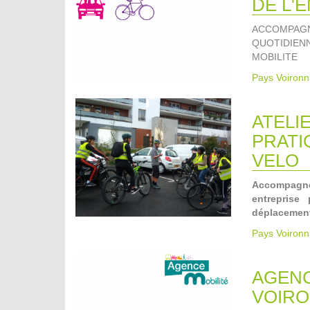
DE L'
ACCOMPAG
QUOTIDIEN
MOBILITE
Pays Voironn
ATELI
PRATI
VELO
Accompagner
entreprise
déplacemen
Pays Voironn
AGENC
VOIRO