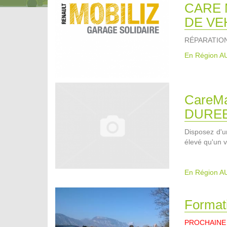
CARE 
DE VE
RÉPARATIO
En Région 
CareM
DUREE
Disposez d'un
élevé qu'un v
En Région 
Formati
PROCHAINE