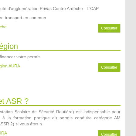
é d’agglomération Privas Centre Ardèche : T’CAP
en transport en commun
èche
Consulter
égion
 financer votre permis
égion AURA
Consulter
t ASR ?
station Scolaire de Sécurité Routière) est indispensable pour
e à la formation pratique du permis conduire catégorie AM
SSR 2) si vous êtes n
AURA
Consulter