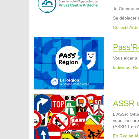
la Communaut
Se déplacer 
Collectif Ard
Pass'R
Vous aider à
Individuel R
ASSR e
L'ASSR (Atte
vous inscrir
(ASSR 1 ou A
En Région 