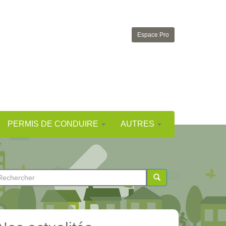
Espace Pro
PERMIS DE CONDUIRE
AUTRES
ormulaire
e
chercher
echerche