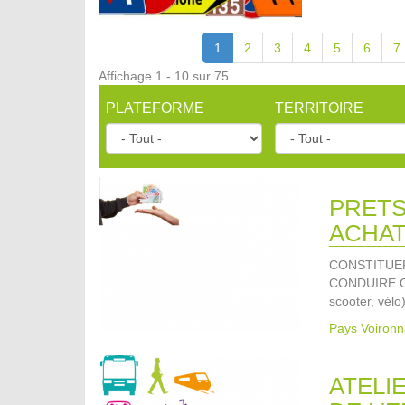
1
2
3
4
5
6
7
Affichage 1 - 10 sur 75
PLATEFORME
TERRITOIRE
PRETS
ACHAT
CONSTITUE
CONDUIRE O
scooter, vélo
Pays Voironn
ATELI