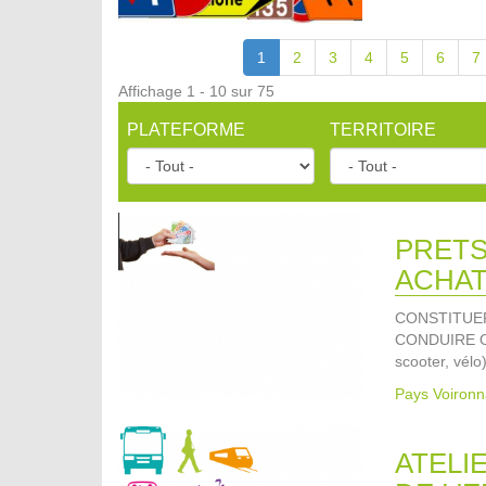
1
2
3
4
5
6
7
Affichage 1 - 10 sur 75
PLATEFORME
TERRITOIRE
PRETS
ACHAT
CONSTITUE
CONDUIRE O
scooter, vélo
Pays Voironn
ATELI