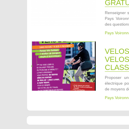
GRATU
Renseigner s
Pays Voironn
des questions
Pays Voironn
VELOS
VELOS
CLASS
Proposer une
électrique p
de moyens de
Pays Voironn