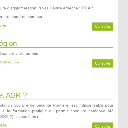
é d’agglomération Privas Centre Ardèche : T’CAP
en transport en commun
èche
Consulter
égion
 financer votre permis
égion AURA
Consulter
t ASR ?
station Scolaire de Sécurité Routière) est indispensable pour
e à la formation pratique du permis conduire catégorie AM
SSR 2) si vous êtes n
AURA
Consulter