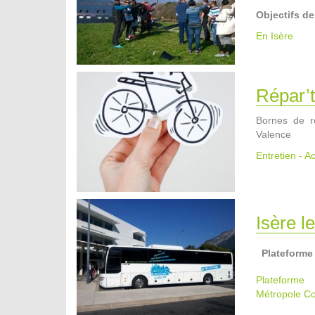
Objectifs de
En Isère
Répar’t
Bornes de ré
Valence
Entretien - A
Isère l
Plateforme
Plateform
Métropole
Co