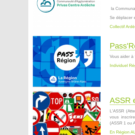
la Communaut
Se déplacer 
Collectif Ard
Pass'R
Vous aider à
Individuel R
ASSR e
L'ASSR (Atte
vous inscrir
(ASSR 1 ou A
En Région 