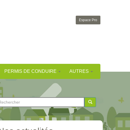
Espace Pro
PERMIS DE CONDUIRE
AUTRES
ormulaire
e
chercher
echerche