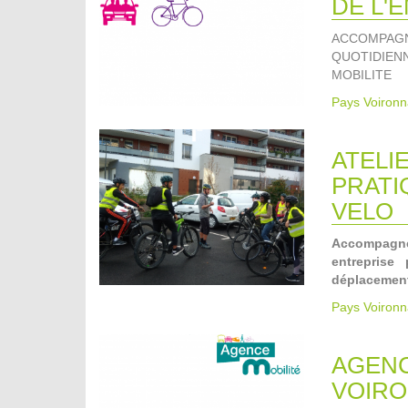
DE L'
ACCOMPAG
QUOTIDIEN
MOBILITE
Pays Voironn
ATELI
PRATI
VELO
Accompagner
entreprise
déplacemen
Pays Voironn
AGENC
VOIRO