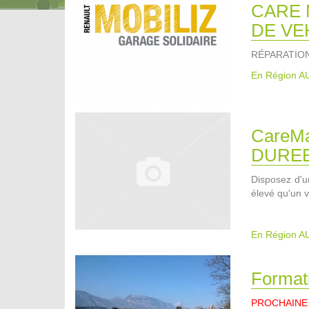
CARE 
DE VE
RÉPARATIO
En Région 
CareM
DUREE
Disposez d'un
élevé qu'un v
En Région 
Formati
PROCHAINE