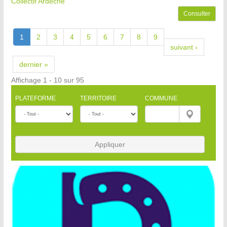
Collectif Ardèche
Consulter
1
2
3
4
5
6
7
8
9
suivant ›
dernier »
Affichage 1 - 10 sur 95
PLATEFORME
TERRITOIRE
COMMUNE
Appliquer