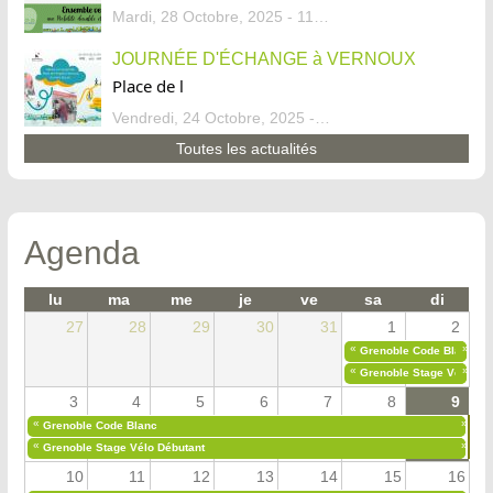
Mardi, 28 Octobre, 2025 - 11:46
JOURNÉE D'ÉCHANGE à VERNOUX
Place de l
Vendredi, 24 Octobre, 2025 - 13:07
Toutes les actualités
Agenda
lu
ma
me
je
ve
sa
di
27
28
29
30
31
1
2
«
»
Grenoble Code Blanc
«
»
Grenoble Stage Vélo Déb
3
4
5
6
7
8
9
«
»
Grenoble Code Blanc
«
»
Grenoble Stage Vélo Débutant
10
11
12
13
14
15
16