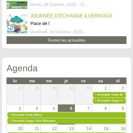
Mardi, 28 Octobre, 2025 - 11:46
JOURNÉE D'ÉCHANGE à VERNOUX
Place de l
Vendredi, 24 Octobre, 2025 - 13:07
Toutes les actualités
Agenda
lu
ma
me
je
ve
sa
di
27
28
29
30
31
1
2
«
»
Grenoble Code Blanc
«
»
Grenoble Stage Vélo Déb
3
4
5
6
7
8
9
«
»
Grenoble Code Blanc
«
»
Grenoble Stage Vélo Débutant
10
11
12
13
14
15
16