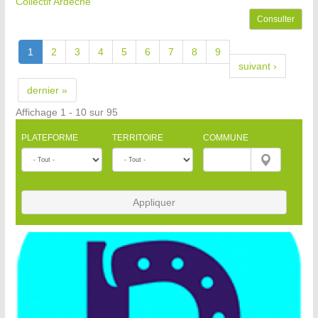
Collectif Ardèche
Consulter
1
2
3
4
5
6
7
8
9
suivant ›
dernier »
Affichage 1 - 10 sur 95
PLATEFORME
TERRITOIRE
COMMUNE
Appliquer