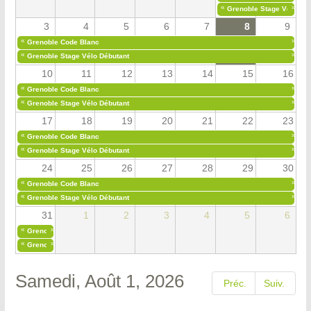
«
»
Grenoble Stage Vélo Déb
3
4
5
6
7
8
9
«
»
Grenoble Code Blanc
«
»
Grenoble Stage Vélo Débutant
10
11
12
13
14
15
16
«
»
Grenoble Code Blanc
«
»
Grenoble Stage Vélo Débutant
17
18
19
20
21
22
23
«
»
Grenoble Code Blanc
«
»
Grenoble Stage Vélo Débutant
24
25
26
27
28
29
30
«
»
Grenoble Code Blanc
«
»
Grenoble Stage Vélo Débutant
31
1
2
3
4
5
6
«
»
Grenoble Code Blanc
«
»
Grenoble Stage Vélo Débutant
Samedi, Août 1, 2026
Préc.
Suiv.