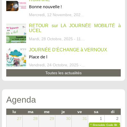
Bonne nouvelle !
Mercredi, 12 Novembre, 2025 - 13:34
RETOUR sur LA JOURNÉE MOBILITÉ à
UCEL
Mardi, 28 Octobre, 2025 - 11:46
JOURNÉE D'ÉCHANGE à VERNOUX
Place de l
Vendredi, 24 Octobre, 2025 - 13:07
Toutes les actualités
Agenda
lu
ma
me
je
ve
sa
di
27
28
29
30
31
1
2
«
»
Grenoble Code Blanc