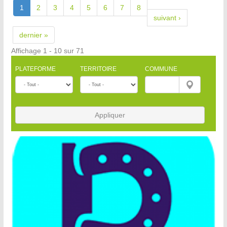
1
2
3
4
5
6
7
8
suivant ›
dernier »
Affichage 1 - 10 sur 71
PLATEFORME
TERRITOIRE
COMMUNE
Appliquer