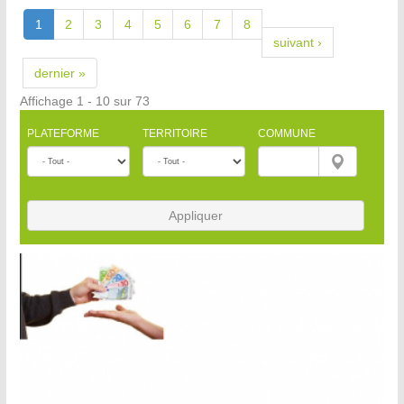
1
2
3
4
5
6
7
8
suivant ›
dernier »
Affichage 1 - 10 sur 73
PLATEFORME
TERRITOIRE
COMMUNE
Appliquer