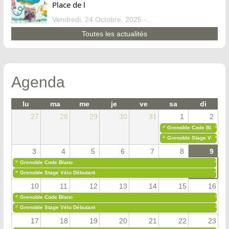
Place de l
Vendredi, 24 Octobre, 2025 - 13:07
Toutes les actualités
Agenda
lu
ma
me
je
ve
sa
di
27
28
29
30
31
1
2
«
»
Grenoble Code Blanc
«
»
Grenoble Stage Vélo Déb
3
4
5
6
7
8
9
«
»
Grenoble Code Blanc
«
»
Grenoble Stage Vélo Débutant
10
11
12
13
14
15
16
«
»
Grenoble Code Blanc
«
»
Grenoble Stage Vélo Débutant
17
18
19
20
21
22
23