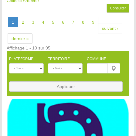
Collectif Ardèche
Consulter
1
2
3
4
5
6
7
8
9
suivant ›
dernier »
Affichage 1 - 10 sur 95
PLATEFORME
TERRITOIRE
COMMUNE
Appliquer