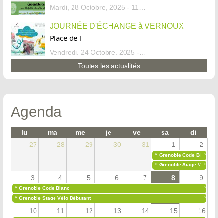
Mardi, 28 Octobre, 2025 - 11:46
JOURNÉE D'ÉCHANGE à VERNOUX
Place de l
Vendredi, 24 Octobre, 2025 - 13:07
Toutes les actualités
Agenda
lu
ma
me
je
ve
sa
di
27
28
29
30
31
1
2
«
»
Grenoble Code Blanc
«
»
Grenoble Stage Vélo Déb
3
4
5
6
7
8
9
«
»
Grenoble Code Blanc
«
»
Grenoble Stage Vélo Débutant
10
11
12
13
14
15
16