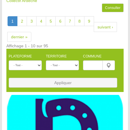
Collectif Ardèche
Consulter
1
2
3
4
5
6
7
8
9
suivant ›
dernier »
Affichage 1 - 10 sur 95
PLATEFORME
TERRITOIRE
COMMUNE
Appliquer