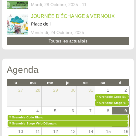
Mardi, 28 Octobre, 2025 - 11:46
JOURNÉE D'ÉCHANGE à VERNOUX
Place de l
Vendredi, 24 Octobre, 2025 - 13:07
Toutes les actualités
Agenda
lu
ma
me
je
ve
sa
di
27
28
29
30
31
1
2
«
»
Grenoble Code Blanc
«
»
Grenoble Stage Vélo Déb
3
4
5
6
7
8
9
«
»
Grenoble Code Blanc
«
»
Grenoble Stage Vélo Débutant
10
11
12
13
14
15
16