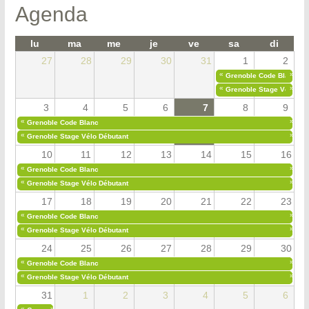
Agenda
lu
ma
me
je
ve
sa
di
27
28
29
30
31
1
2
«
»
Grenoble Code Blanc
«
»
Grenoble Stage Vélo Déb
3
4
5
6
7
8
9
«
»
Grenoble Code Blanc
«
»
Grenoble Stage Vélo Débutant
10
11
12
13
14
15
16
«
»
Grenoble Code Blanc
«
»
Grenoble Stage Vélo Débutant
17
18
19
20
21
22
23
«
»
Grenoble Code Blanc
«
»
Grenoble Stage Vélo Débutant
24
25
26
27
28
29
30
«
»
Grenoble Code Blanc
«
»
Grenoble Stage Vélo Débutant
31
1
2
3
4
5
6
«
»