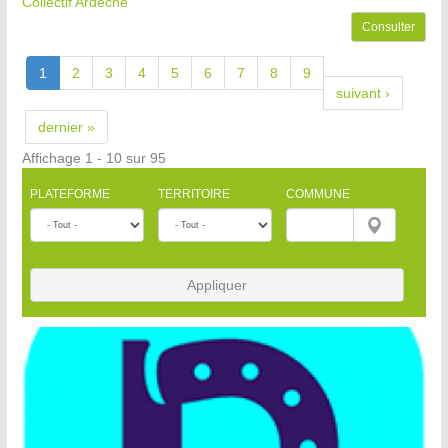
Collectif Ardèche
Consulter
1
2
3
4
5
6
7
8
9
suivant ›
dernier »
Affichage 1 - 10 sur 95
PLATEFORME
TERRITOIRE
COMMUNE
Appliquer