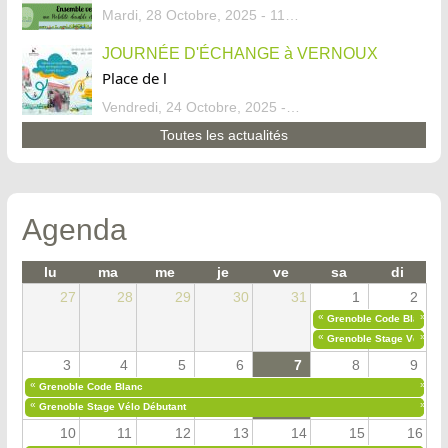
Mardi, 28 Octobre, 2025 - 11:46
JOURNÉE D'ÉCHANGE à VERNOUX
Place de l
Vendredi, 24 Octobre, 2025 - 13:07
Toutes les actualités
Agenda
lu
ma
me
je
ve
sa
di
27
28
29
30
31
1
2
«
»
Grenoble Code Blanc
«
»
Grenoble Stage Vélo Déb
3
4
5
6
7
8
9
«
»
Grenoble Code Blanc
«
»
Grenoble Stage Vélo Débutant
10
11
12
13
14
15
16