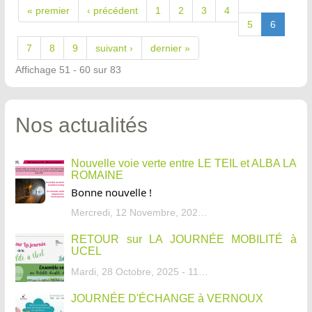
« premier
‹ précédent
1
2
3
4
5
6
7
8
9
suivant ›
dernier »
Affichage 51 - 60 sur 83
Nos actualités
Nouvelle voie verte entre LE TEIL et ALBA LA
ROMAINE
Bonne nouvelle !
Mercredi, 12 Novembre, 2025 - 13:34
RETOUR sur LA JOURNÉE MOBILITÉ à
UCEL
Mardi, 28 Octobre, 2025 - 11:46
JOURNÉE D'ÉCHANGE à VERNOUX