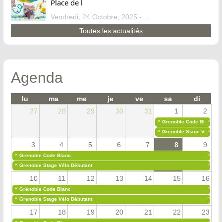
Place de l
Vendredi, 24 Octobre, 2025 - 13:07
Toutes les actualités
Agenda
lu
ma
me
je
ve
sa
di
27
28
29
30
31
1
2
«
»
Grenoble Code Blanc
«
»
Grenoble Stage Vélo Déb
3
4
5
6
7
8
9
«
»
Grenoble Code Blanc
«
»
Grenoble Stage Vélo Débutant
10
11
12
13
14
15
16
«
»
Grenoble Code Blanc
«
»
Grenoble Stage Vélo Débutant
17
18
19
20
21
22
23
«
»