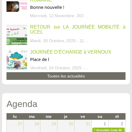
Bonne nouvelle !
Mercredi, 12 Novembre, 2025 - 13:34
RETOUR sur LA JOURNÉE MOBILITÉ à
UCEL
Mardi, 28 Octobre, 2025 - 11:46
JOURNÉE D'ÉCHANGE à VERNOUX
Place de l
Vendredi, 24 Octobre, 2025 - 13:07
Toutes les actualités
Agenda
lu
ma
me
je
ve
sa
di
27
28
29
30
31
1
2
«
»
Grenoble Code Blanc