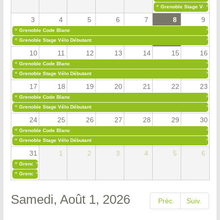
«
»
Grenoble Stage Vélo Déb
3
4
5
6
7
8
9
«
»
Grenoble Code Blanc
«
»
Grenoble Stage Vélo Débutant
10
11
12
13
14
15
16
«
»
Grenoble Code Blanc
«
»
Grenoble Stage Vélo Débutant
17
18
19
20
21
22
23
«
»
Grenoble Code Blanc
«
»
Grenoble Stage Vélo Débutant
24
25
26
27
28
29
30
«
»
Grenoble Code Blanc
«
»
Grenoble Stage Vélo Débutant
31
1
2
3
4
5
6
«
»
Grenoble Code Blanc
«
»
Grenoble Stage Vélo Débutant
Samedi, Août 1, 2026
Préc.
Suiv.