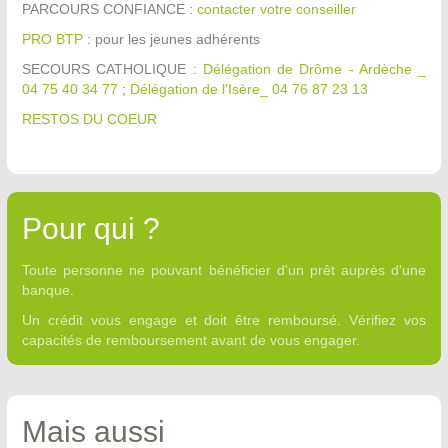
PARCOURS CONFIANCE :
contacter votre conseiller
PRO BTP
: pour les jeunes adhérents
SECOURS CATHOLIQUE :
Délégation de Drôme - Ardèche _
04 75 40 34 77
;
Délégation de l'Isère_ 04 76 87 23 13
RESTOS DU COEUR
Pour qui ?
Toute personne ne pouvant bénéficier d'un prêt auprès d'une
banque.
Un crédit vous engage et doit être remboursé. Vérifiez vos
capacités de remboursement avant de vous engager.
Mais aussi