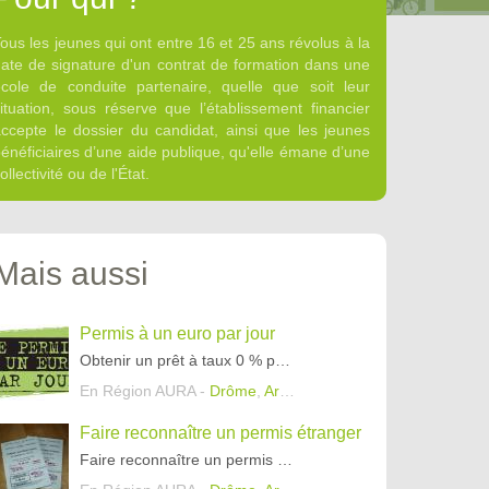
ous les jeunes qui ont entre 16 et 25 ans révolus à la
ate de signature d'un contrat de formation dans une
cole de conduite partenaire, quelle que soit leur
ituation, sous réserve que l’établissement financier
ccepte le dossier du candidat, ainsi que les jeunes
énéficiaires d’une aide publique, qu'elle émane d’une
ollectivité ou de l'État.
Mais aussi
Permis à un euro par jour
Obtenir un prêt à taux 0 % pour financer son permis de conduire.
En Région AURA -
Drôme
,
Ardèche
,
Isère
Faire reconnaître un permis étranger
Faire reconnaître un permis étranger.