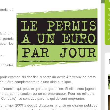
ermis de
T
d
é
s
a
cès à une
b
le permis
c
pour les
e :
onnelles
 pour examen du dossier. A partir du devis 4 niveaux de prêts
 peut être complémentaire d’une aide publique.
 financier qui peut exiger des garanties. Si elles sont jugées
r une personne caution ou un co-emprunteur. Pour les mineurs,
a Conduite), ce sont des parents qui doivent emprunter.
 13 janvier 2009 a décidé d’assurer la prise en charge publique