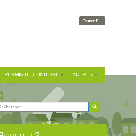
Espace Pro
PERMIS DE CONDUIRE
AUTRES
ormulaire
e
chercher
echerche
Pour qui ?