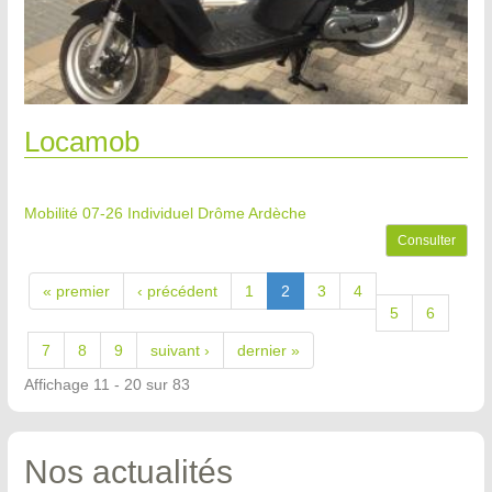
Locamob
Mobilité 07-26
Individuel Drôme Ardèche
Consulter
« premier
‹ précédent
1
2
3
4
5
6
7
8
9
suivant ›
dernier »
Affichage 11 - 20 sur 83
Nos actualités