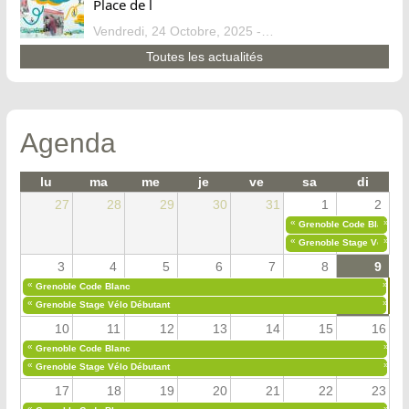
Place de l
Vendredi, 24 Octobre, 2025 - 13:07
Toutes les actualités
Agenda
lu
ma
me
je
ve
sa
di
27
28
29
30
31
1
2
«
»
Grenoble Code Blanc
«
»
Grenoble Stage Vélo Déb
3
4
5
6
7
8
9
«
»
Grenoble Code Blanc
«
»
Grenoble Stage Vélo Débutant
10
11
12
13
14
15
16
«
»
Grenoble Code Blanc
«
»
Grenoble Stage Vélo Débutant
17
18
19
20
21
22
23
«
»