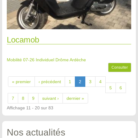
Locamob
Mobilité 07-26
Individuel Drôme Ardèche
Consulter
« premier
‹ précédent
1
2
3
4
5
6
7
8
9
suivant ›
dernier »
Affichage 11 - 20 sur 83
Nos actualités