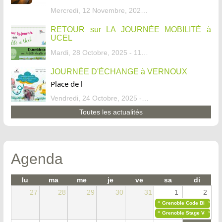
Mercredi, 12 Novembre, 2025 - 13:34
RETOUR sur LA JOURNÉE MOBILITÉ à
UCEL
Mardi, 28 Octobre, 2025 - 11:46
JOURNÉE D'ÉCHANGE à VERNOUX
Place de l
Vendredi, 24 Octobre, 2025 - 13:07
Toutes les actualités
Agenda
lu
ma
me
je
ve
sa
di
27
28
29
30
31
1
2
«
»
Grenoble Code Blanc
«
»
Grenoble Stage Vélo Déb