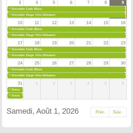
3
4
5
6
7
8
9
«
»
Grenoble Code Blanc
«
»
Grenoble Stage Vélo Débutant
10
11
12
13
14
15
16
«
»
Grenoble Code Blanc
«
»
Grenoble Stage Vélo Débutant
17
18
19
20
21
22
23
«
»
Grenoble Code Blanc
«
»
Grenoble Stage Vélo Débutant
24
25
26
27
28
29
30
«
»
Grenoble Code Blanc
«
»
Grenoble Stage Vélo Débutant
31
1
2
3
4
5
6
«
»
Grenoble Code Blanc
«
»
Grenoble Stage Vélo Débutant
Samedi, Août 1, 2026
Préc.
Suiv.