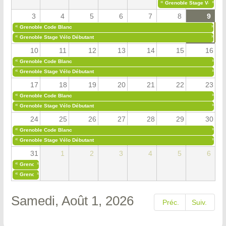
«
»
Grenoble Stage Vélo Déb
3
4
5
6
7
8
9
«
»
Grenoble Code Blanc
«
»
Grenoble Stage Vélo Débutant
10
11
12
13
14
15
16
«
»
Grenoble Code Blanc
«
»
Grenoble Stage Vélo Débutant
17
18
19
20
21
22
23
«
»
Grenoble Code Blanc
«
»
Grenoble Stage Vélo Débutant
24
25
26
27
28
29
30
«
»
Grenoble Code Blanc
«
»
Grenoble Stage Vélo Débutant
31
1
2
3
4
5
6
«
»
Grenoble Code Blanc
«
»
Grenoble Stage Vélo Débutant
Samedi, Août 1, 2026
Préc.
Suiv.