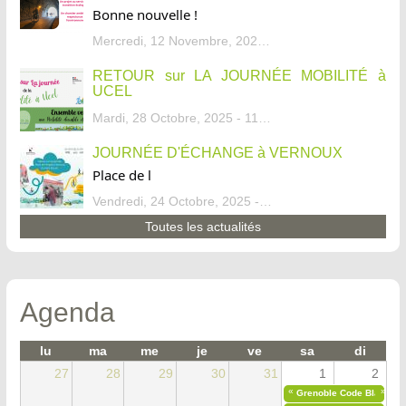
Bonne nouvelle !
Mercredi, 12 Novembre, 2025 - 13:34
RETOUR sur LA JOURNÉE MOBILITÉ à
UCEL
Mardi, 28 Octobre, 2025 - 11:46
JOURNÉE D'ÉCHANGE à VERNOUX
Place de l
Vendredi, 24 Octobre, 2025 - 13:07
Toutes les actualités
Agenda
lu
ma
me
je
ve
sa
di
27
28
29
30
31
1
2
«
»
Grenoble Code Blanc