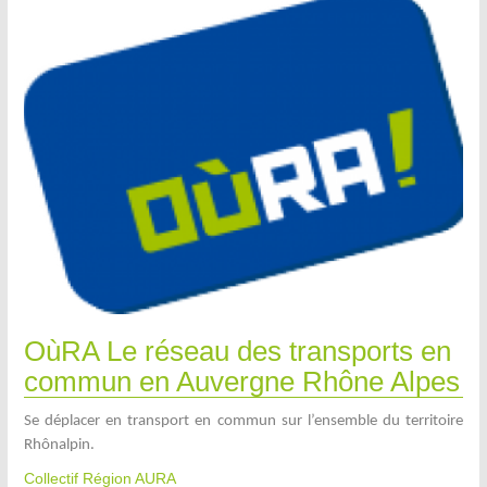
OùRA Le réseau des transports en
commun en Auvergne Rhône Alpes
Se déplacer en transport en commun sur l’ensemble du territoire
Rhônalpin.
Collectif Région AURA