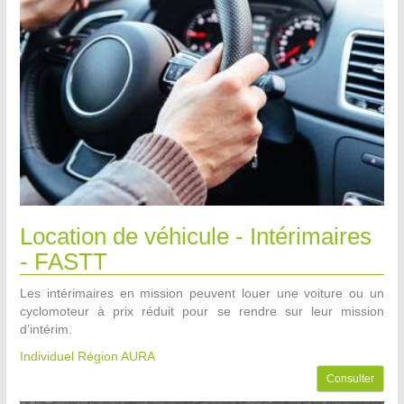
Location de véhicule - Intérimaires
- FASTT
Les intérimaires en mission peuvent louer une voiture ou un
cyclomoteur à prix réduit pour se rendre sur leur mission
d’intérim.
Individuel Région AURA
Consulter