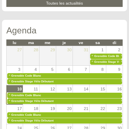
Toutes les actualités
Agenda
lu
ma
me
je
ve
sa
di
27
28
29
30
31
1
2
«
»
Grenoble Code Blanc
«
»
Grenoble Stage Vélo Déb
3
4
5
6
7
8
9
«
»
Grenoble Code Blanc
«
»
Grenoble Stage Vélo Débutant
10
11
12
13
14
15
16
«
»
Grenoble Code Blanc
«
»
Grenoble Stage Vélo Débutant
17
18
19
20
21
22
23
«
»
Grenoble Code Blanc
«
»
Grenoble Stage Vélo Débutant
24
25
26
27
28
29
30