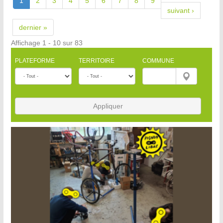
1
2
3
4
5
6
7
8
9
suivant ›
dernier »
Affichage 1 - 10 sur 83
PLATEFORME
TERRITOIRE
COMMUNE
Appliquer