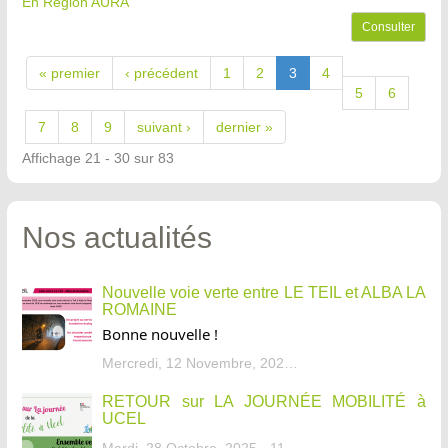
En Région AURA
Consulter
« premier
‹ précédent
1
2
3
4
5
6
7
8
9
suivant ›
dernier »
Affichage 21 - 30 sur 83
Nos actualités
Nouvelle voie verte entre LE TEIL et ALBA LA
ROMAINE
Bonne nouvelle !
Mercredi, 12 Novembre, 2025 - 13:34
RETOUR sur LA JOURNÉE MOBILITÉ à
UCEL