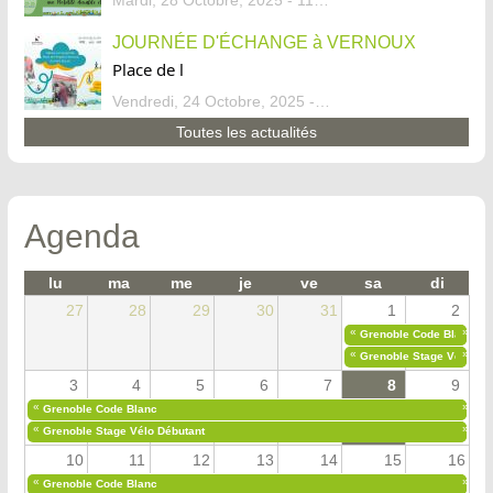
Mardi, 28 Octobre, 2025 - 11:46
JOURNÉE D'ÉCHANGE à VERNOUX
Place de l
Vendredi, 24 Octobre, 2025 - 13:07
Toutes les actualités
Agenda
lu
ma
me
je
ve
sa
di
27
28
29
30
31
1
2
«
»
Grenoble Code Blanc
«
»
Grenoble Stage Vélo Déb
3
4
5
6
7
8
9
«
»
Grenoble Code Blanc
«
»
Grenoble Stage Vélo Débutant
10
11
12
13
14
15
16
«
»
Grenoble Code Blanc