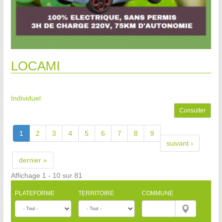
LOCAMI
Individuel
Consulter
1
2
3
4
5
6
7
8
9
suivant ›
dernier »
Affichage 1 - 10 sur 81
PLATEFORME
TERRITOIRE
COMMUNE