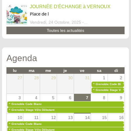
JOURNÉE D'ÉCHANGE à VERNOUX
Place de l
Vendredi, 24 Octobre, 2025 - 13:07
Toutes les actualités
Agenda
lu
ma
me
je
ve
sa
di
27
28
29
30
31
1
2
«
»
Grenoble Code Blanc
«
»
Grenoble Stage Vélo Déb
3
4
5
6
7
8
9
«
»
Grenoble Code Blanc
«
»
Grenoble Stage Vélo Débutant
10
11
12
13
14
15
16
«
»
Grenoble Code Blanc
«
»
Grenoble Stage Vélo Débutant