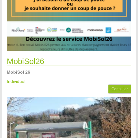
MobiSol26
MobiSol 26
:
Individuel
Consulter