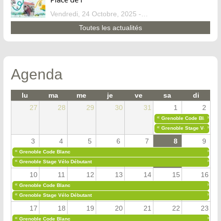
Vendredi, 24 Octobre, 2025 - 13:07
Toutes les actualités
Agenda
lu
ma
me
je
ve
sa
di
27
28
29
30
31
1
2
«
»
Grenoble Code Blanc
«
»
Grenoble Stage Vélo Déb
3
4
5
6
7
8
9
«
»
Grenoble Code Blanc
«
»
Grenoble Stage Vélo Débutant
10
11
12
13
14
15
16
«
»
Grenoble Code Blanc
«
»
Grenoble Stage Vélo Débutant
17
18
19
20
21
22
23
«
»
Grenoble Code Blanc