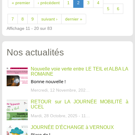
« premier
‹ précédent
1
2
3
4
5
6
7
8
9
suivant ›
dernier »
Affichage 11 - 20 sur 83
Nos actualités
Nouvelle voie verte entre LE TEIL et ALBA LA
ROMAINE
Bonne nouvelle !
Mercredi, 12 Novembre, 2025 - 13:34
RETOUR sur LA JOURNÉE MOBILITÉ à
UCEL
Mardi, 28 Octobre, 2025 - 11:46
JOURNÉE D'ÉCHANGE à VERNOUX
Place de l