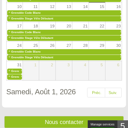
10
11
12
13
14
15
16
«
»
Grenoble Code Blanc
«
»
Grenoble Stage Vélo Débutant
17
18
19
20
21
22
23
«
»
Grenoble Code Blanc
«
»
Grenoble Stage Vélo Débutant
24
25
26
27
28
29
30
«
»
Grenoble Code Blanc
«
»
Grenoble Stage Vélo Débutant
31
1
2
3
4
5
6
«
»
Grenoble Code Blanc
«
»
Grenoble Stage Vélo Débutant
Samedi, Août 1, 2026
Préc.
Suiv.
Nous contacter
5
Manage services