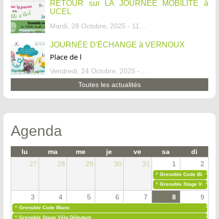
RETOUR sur LA JOURNÉE MOBILITÉ à
UCEL
Mardi, 28 Octobre, 2025 - 11:46
JOURNÉE D'ÉCHANGE à VERNOUX
Place de l
Vendredi, 24 Octobre, 2025 - 13:07
Toutes les actualités
Agenda
lu
ma
me
je
ve
sa
di
27
28
29
30
31
1
2
«
»
Grenoble Code Blanc
«
»
Grenoble Stage Vélo Déb
3
4
5
6
7
8
9
«
»
Grenoble Code Blanc
«
»
Grenoble Stage Vélo Débutant