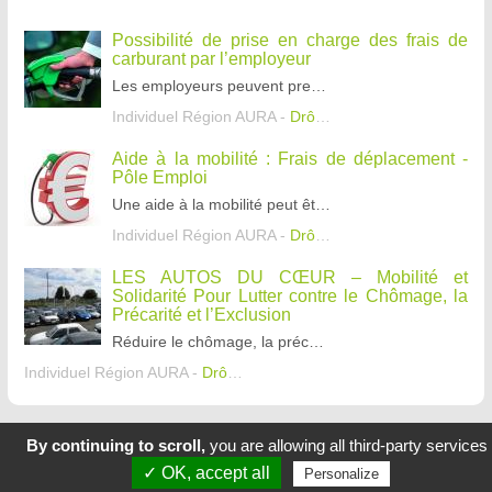
Possibilité de prise en charge des frais de
carburant par l’employeur
Les employeurs peuvent prendre en charge les frais de carburant ou d’alimentation de véhicules électriques pour les salariés contraints d’utiliser leur véhicule personnel pour le trajet « domi
Individuel Région AURA -
Drôme
,
Ardèche
,
Isère
Aide à la mobilité : Frais de déplacement -
Pôle Emploi
Une aide à la mobilité peut être accordée sous la forme d’une prise de tout ou partie des frais de déplacement dans le cadre d'un entretien d'embauche, d'une reprise d'emploi ou d'une entrée e
Individuel Région AURA -
Drôme
,
Ardèche
,
Isère
LES AUTOS DU CŒUR – Mobilité et
Solidarité Pour Lutter contre le Chômage, la
Précarité et l’Exclusion
Réduire le chômage, la précarité et l’exclusion en permettant aux personnes démunies de devenir propriétaire d’un véhicule fiable (révisé par un garage professionnel et validé au contrôle technique
Individuel Région AURA -
Drôme
,
Ardèche
,
Isère
By continuing to scroll,
you are allowing all third-party services
Nous contacter
✓ OK, accept all
Personalize