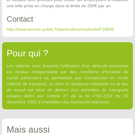
une telle prise en charge dans la limite de 200€ par an.
Contact
http://www.service-public.fr/particuliers/vosdroits/F19846
Pour qui ?
Les salariés pour lesquels l’utilisation d’un véhicule personnel
est rendue indispensable par des conditions d’horaires de
travail particuliers ne permettant pas d’emprunter un mode
collectif de transport, ou dont la résidence habituelle ou le lieu
de travail est situé en dehors d’un périmètre de transports
urbains défini par l’article 27 de la loi n°82-1153 du 30
décembre 1982 d’orientation des transports intérieurs.
Mais aussi