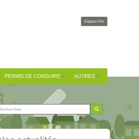
Espace Pro
PERMIS DE CONDUIRE
AUTRES
ormulaire
e
chercher
echerche