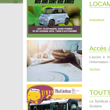
LOCAM
Individuel
Accès à
L’accès à In
l’information 
Sorties
TOUT'
Le Syndicat 
Scolaire