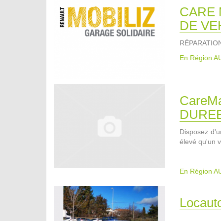
CARE 
DE VE
RÉPARATIO
En Région 
CareM
DUREE
Disposez d'un
élevé qu'un v
En Région 
Locaut