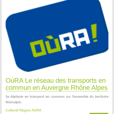
OùRA Le réseau des transports en
commun en Auvergne Rhône Alpes
Se déplacer en transport en commun sur l’ensemble du territoire
Rhônalpin.
Collectif Région AURA