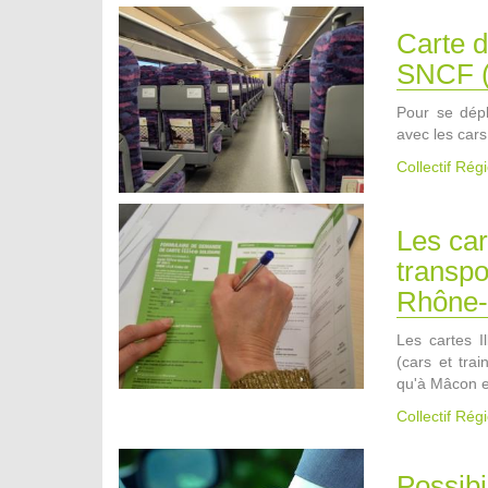
Carte d
SNCF (
Pour se dépl
avec les car
Collectif Ré
Les car
transp
Rhône-
Les cartes I
(cars et tra
qu'à Mâcon 
Collectif Ré
Possibi