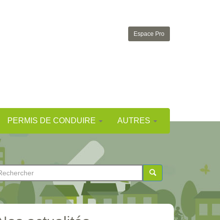
Espace Pro
PERMIS DE CONDUIRE
AUTRES
ormulaire
e
chercher
echerche