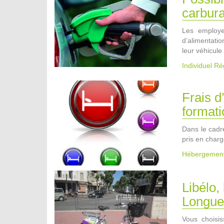
carbura
Les employe
d’alimentatio
leur véhicule
Individuel R
Frais d
format
Dans le cadr
pris en charg
Hébergemen
Libélo,
Longue
Vous choisis