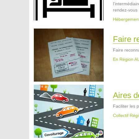
l’intermédia
rendez-vous 
Hébergemen
Faire r
Faire reconna
En Région 
Aires 
Faciliter les
Collectif Ré