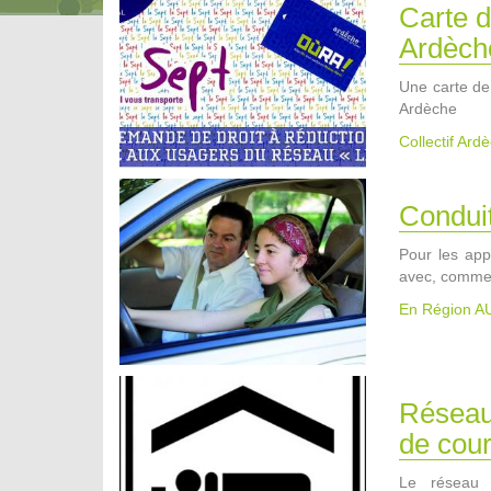
Carte d
Ardèch
Une carte de 
Ardèche
Collectif Ard
Conduit
Pour les appr
avec, comme 
En Région 
Réseau
de cour
Le réseau S