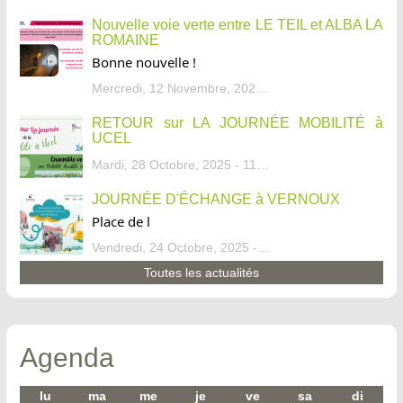
Nouvelle voie verte entre LE TEIL et ALBA LA
ROMAINE
Bonne nouvelle !
Mercredi, 12 Novembre, 2025 - 13:34
RETOUR sur LA JOURNÉE MOBILITÉ à
UCEL
Mardi, 28 Octobre, 2025 - 11:46
JOURNÉE D'ÉCHANGE à VERNOUX
Place de l
Vendredi, 24 Octobre, 2025 - 13:07
Toutes les actualités
Agenda
lu
ma
me
je
ve
sa
di