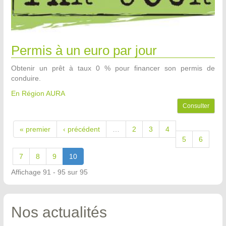
Permis à un euro par jour
Obtenir un prêt à taux 0 % pour financer son permis de
conduire.
En Région AURA
Consulter
« premier
‹ précédent
…
2
3
4
5
6
7
8
9
10
Affichage 91 - 95 sur 95
Nos actualités