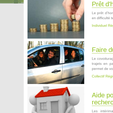
Prêt d'
Le prêt d’ho
en difficulté 
Individuel R
Faire d
Le covoiturag
trajets en 
permet de v
Collectif Ré
Aide po
recher
Les intérim