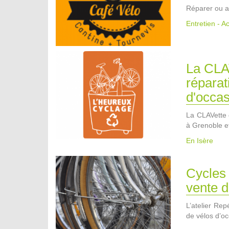
Réparer ou a
Entretien - A
La CLAV
réparat
d'occa
La CLAVette g
à Grenoble e
En Isère
Cycles 
vente d
L’atelier Rep
de vélos d’oc