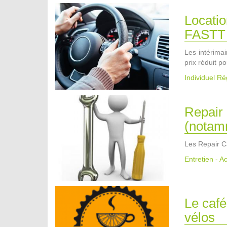
Locatio
FASTT
Les intérima
prix réduit p
Individuel R
Repair 
(notam
Les Repair Ca
Entretien - A
Le café
vélos