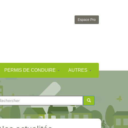
Espace Pro
PERMIS DE CONDUIRE
AUTRES
ormulaire
e
chercher
echerche