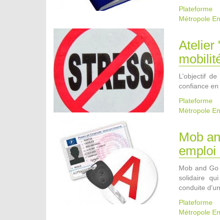
Plateform
Métropole
En
Atelier
mobili
L’objectif d
confiance en 
Plateform
Métropole
En
Mob and
emploi
Mob and Go g
solidaire qu
conduite d'un
Plateform
Métropole
En