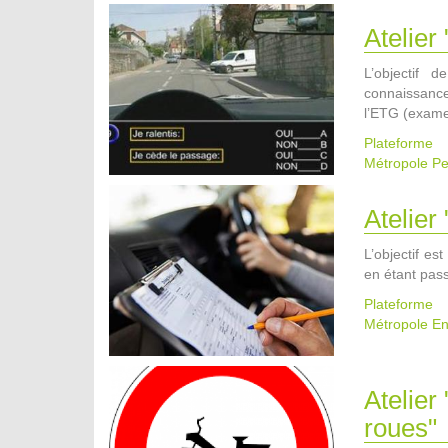
Atelier
L’objectif 
connaissanc
l’ETG (exame
Plateform
Métropole
Pe
Atelier
L’objectif es
en étant pass
Plateform
Métropole
En
Atelier
roues"