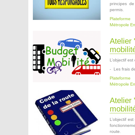
principes de
permis.
Plateform
Métropole
En
Atelier
mobilit
L’objectif es
- Les frais 
Plateform
Métropole
En
Atelier
mobilit
L’objectif es
fonctionneme
route.