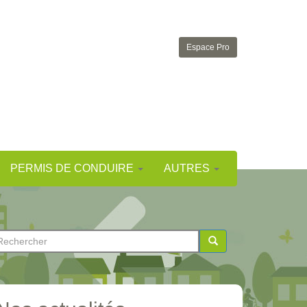
Espace Pro
PERMIS DE CONDUIRE
AUTRES
ormulaire
e
chercher
echerche