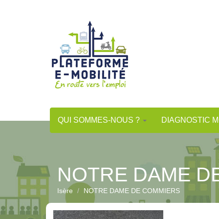
Aller
au
contenu
principal
QUI SOMMES-NOUS ?
DIAGNOSTIC M
NOTRE DAME D
Isère
NOTRE DAME DE COMMIERS