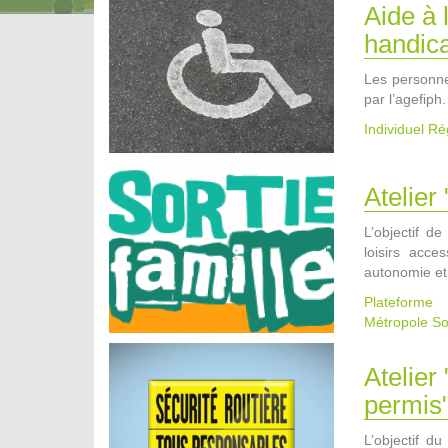
Aide à 
handic
Les personne
par l’agefiph.
Individuel R
Atelier 
L’objectif d
loisirs acc
autonomie et
Plateform
Métropole
So
Atelier
permis
L’objectif d