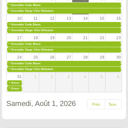
«
»
Grenoble Code Blanc
«
»
Grenoble Stage Vélo Débutant
10
11
12
13
14
15
16
«
»
Grenoble Code Blanc
«
»
Grenoble Stage Vélo Débutant
17
18
19
20
21
22
23
«
»
Grenoble Code Blanc
«
»
Grenoble Stage Vélo Débutant
24
25
26
27
28
29
30
«
»
Grenoble Code Blanc
«
»
Grenoble Stage Vélo Débutant
31
1
2
3
4
5
6
«
»
Grenoble Code Blanc
«
»
Grenoble Stage Vélo Débutant
Samedi, Août 1, 2026
Préc.
Suiv.