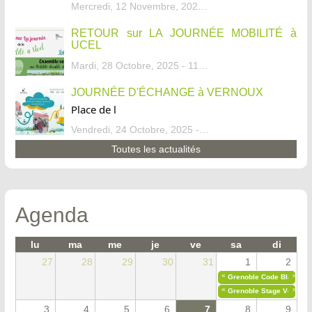
Mercredi, 12 Novembre, 2025 - 13:34
RETOUR sur LA JOURNÉE MOBILITÉ à
UCEL
Mardi, 28 Octobre, 2025 - 11:46
JOURNÉE D'ÉCHANGE à VERNOUX
Place de l
Vendredi, 24 Octobre, 2025 - 13:07
Toutes les actualités
Agenda
lu
ma
me
je
ve
sa
di
27
28
29
30
31
1
2
«
»
Grenoble Code Blanc
«
»
Grenoble Stage Vélo Déb
3
4
5
6
7
8
9